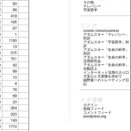
その他
テレパシー
宇宙哲学
リンク
cosmic consciousness
アダムスキー「テレパシー」
対訳
アダムスキー「宇宙哲学」対
訳
アダムスキー「生命の科学」
対訳
アダムスキー「生命の科学」
活用研究会
アダムスキー「生命の科学」
自動読上
インターネット活用の入り口
大安心と大冒険を求めて
細野俊一のトレーディング日
記
メタ情報
ログイン
投稿フィード
コメントフィード
wordpress.org