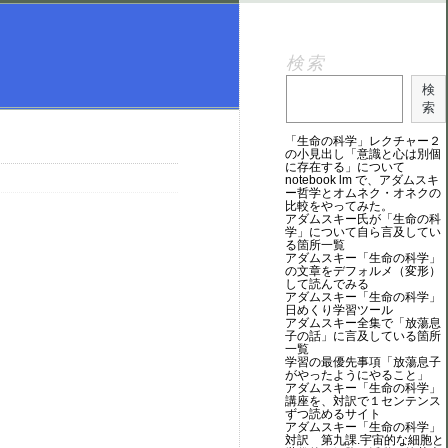
検索
検
索
「生命の科学」レクチャー２
の小見出し「意識と心は別個
に存在する」について
notebook lm で、アダムスキ
ー哲学とオムネク・オネクの
比較をやってみた。
アダムスキー氏が「生命の科
学」について自ら言及してい
る箇所一覧
アダムスキー「生命の科学」
の文章をデフォルメ（変形）
して読んでみる
アダムスキー「生命の科学」
日めくり学習ツール
アダムスキー全集で「放蕩息
子の話」に言及している箇所
一覧
学習の最優先事項「放蕩息子
がやったようにやること」
アダムスキー「生命の科学」
講座を、対訳で１センテンス
ずつ読めるサイト
アダムスキー「生命の科学」
対訳 第九課.宇宙的な細胞と