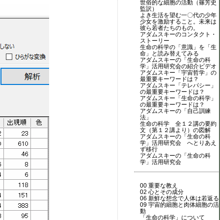
世俗的な細胞の活動（篠芳史
監訳）
よき生活を望む一〇代の少年
少女を激励すること。未来は
彼ら若者たちのもの。
アダムスキーのコンタクト・
ストーリー
生命の科学の「意識」を「生
命」と読み替えてみる
アダムスキーの「生命の科
学」活用研究会の紹介ビデオ
アダムスキー「宇宙哲学」の
最重要キーワードは？
アダムスキー「テレパシー」
の最重要キーワードは？
アダムスキー「生命の科学」
の最重要キーワードは？
アダムスキーの「自己訓練
法」
生命の科学 全１２講の要約
文（第１２講より）の図解
アダムスキーの「生命の科
学」活用研究会 へとりあえ
ず移行
アダムスキーの「生命の科
学」活用研究会
00 重要な教え
02 心とその成分
06 新鮮な想念で人体は若返る
09 宇宙的細胞と肉体細胞の活
動
「生命の科学」について