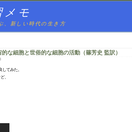
習メモ
ぶ、新しい時代の生き方
宙的な細胞と世俗的な細胞の活動（篠芳史 監訳）
3
良してみた。
けど、