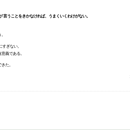
ちが 言うことをきかなければ、うまくいくわけがない。
う。
にすぎない。
有意義である。
できた。