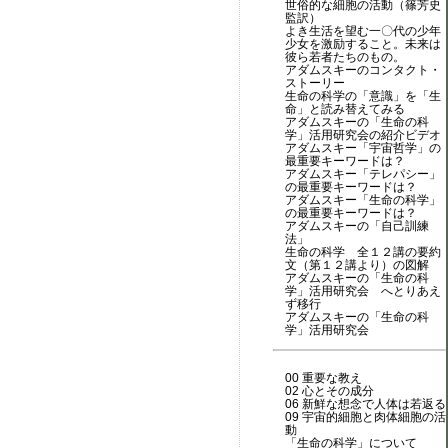
世俗的な細胞の活動（篠芳史
監訳）
よき生活を望む一〇代の少年
少女を激励すること。未来は
彼ら若者たちのもの。
アダムスキーのコンタクト・
ストーリー
生命の科学の「意識」を「生
命」と読み替えてみる
アダムスキーの「生命の科
学」活用研究会の紹介ビデオ
アダムスキー「宇宙哲学」の
最重要キーワードは？
アダムスキー「テレパシー」
の最重要キーワードは？
アダムスキー「生命の科学」
の最重要キーワードは？
アダムスキーの「自己訓練
法」
生命の科学 全１２講の要約
文（第１２講より）の図解
アダムスキーの「生命の科
学」活用研究会 へとりあえ
ず移行
アダムスキーの「生命の科
学」活用研究会
00 重要な教え
02 心とその成分
06 新鮮な想念で人体は若返る
09 宇宙的細胞と肉体細胞の活
動
「生命の科学」について