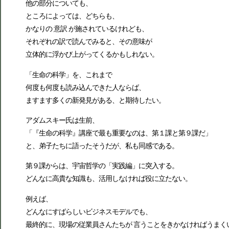
他の部分についても、
ところによっては、どちらも、
かなりの 意訳 が施されているけれども、
それぞれの訳で読んでみると、その意味が
立体的に浮かび上がってくるかもしれない。
「生命の科学」を、これまで
何度も何度も読み込んできた人ならば、
ますます多くの新発見がある、と期待したい。
アダムスキー氏は生前、
「『生命の科学』講座で最も重要なのは、第１課と第９課だ」
と、弟子たちに語ったそうだが、私も同感である。
第９課からは、宇宙哲学の「実践編」に突入する。
どんなに高貴な知識も、活用しなければ役に立たない。
例えば、
どんなにすばらしいビジネスモデルでも、
最終的に、現場の従業員さんたちが 言うことをきかなければうまく