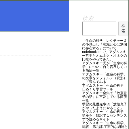
検索
検
索
「生命の科学」レクチャー２
の小見出し「意識と心は別個
に存在する」について
notebook lm で、アダムスキ
ー哲学とオムネク・オネクの
比較をやってみた。
アダムスキー氏が「生命の科
学」について自ら言及してい
る箇所一覧
アダムスキー「生命の科学」
の文章をデフォルメ（変形）
して読んでみる
アダムスキー「生命の科学」
日めくり学習ツール
アダムスキー全集で「放蕩息
子の話」に言及している箇所
一覧
学習の最優先事項「放蕩息子
がやったようにやること」
アダムスキー「生命の科学」
講座を、対訳で１センテンス
ずつ読めるサイト
アダムスキー「生命の科学」
対訳 第九課.宇宙的な細胞と