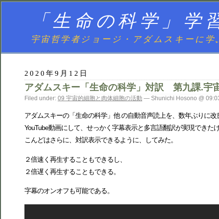
「生命の科学」学
宇宙哲学者ジョージ・アダムスキーに学
2020年9月12日
アダムスキー「生命の科学」対訳 第九課.宇
Filed under:
09 宇宙的細胞と肉体細胞の活動
— Shunichi Hosono @ 09:0
アダムスキーの「生命の科学」他 の自動音声読上を、数年ぶりに改
YouTube動画にして、せっかく字幕表示と多言語翻訳が実現できた
こんどはさらに、対訳表示できるように、してみた。
２倍速く再生することもできるし、
２倍遅く再生することもできる。
字幕のオンオフも可能である。