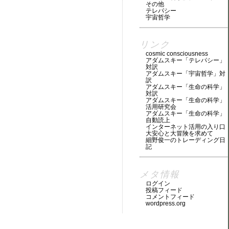
その他
テレパシー
宇宙哲学
リンク
cosmic consciousness
アダムスキー「テレパシー」
対訳
アダムスキー「宇宙哲学」対
訳
アダムスキー「生命の科学」
対訳
アダムスキー「生命の科学」
活用研究会
アダムスキー「生命の科学」
自動読上
インターネット活用の入り口
大安心と大冒険を求めて
細野俊一のトレーディング日
記
メタ情報
ログイン
投稿フィード
コメントフィード
wordpress.org